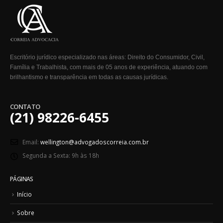
Escritório jurídico especializado nas áreas: Direito do Consumidor, Civil,
Família e Trabalhista, com mais de 05 anos de experiência, atuando com
brilhantismo e transparência em todas as causas jurídicas.
CONTATO
(21) 98226-6455
Email:
wellington@advogadoscorreia.com.br
Segunda a Sexta:
9h às 18h
PÁGINAS
Início
Sobre